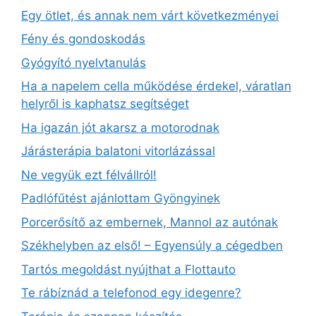
Egy ötlet, és annak nem várt következményei
Fény és gondoskodás
Gyógyító nyelvtanulás
Ha a napelem cella működése érdekel, váratlan
helyről is kaphatsz segítséget
Ha igazán jót akarsz a motorodnak
Járásterápia balatoni vitorlázással
Ne vegyük ezt félvállról!
Padlófűtést ajánlottam Gyöngyinek
Porcerősítő az embernek, Mannol az autónak
Székhelyben az első! – Egyensúly a cégedben
Tartós megoldást nyújthat a Flottauto
Te rábíznád a telefonod egy idegenre?