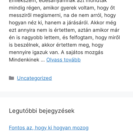
Emlékszem, édesanyámnak azt mondták
mindig régen, amikor gyerek voltam, hogy őt
messziről megismerni, na de nem arról, hogy
hogyan néz ki, hanem a járásáról. Akkor még
ezt annyira nem is értettem, aztán amikor már
én is nagyobb lettem, és felfogtam, hogy miről
is beszélnek, akkor értettem meg, hogy
mennyire igazuk van. A sajátos mozgás
Mindenkinek …
Olvass tovább
Kategória
Uncategorized
Legutóbbi bejegyzések
Fontos az, hogy ki hogyan mozog