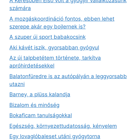
A Keresőben Első volt a gyógyír vállalkozásunk
számára
A mozgáskoordináció fontos, ebben lehet
szerepe akár egy bojlernek is?
A szuper új sport babakocsink
Aki kávét iszik, gyorsabban gyógyul
Az új talpbetétem története, tarkítva
apróhirdetésekkel
Balatonfüredre is az autópályán a leggyorsabb
utazni
Barney, a plüss kalandja
Bizalom és minőség
Bokaficam tanulságokkal
Egészség, környezettudatosság, kényelem
Egy lovaglóbaleset utáni gyógytorna