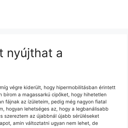
 nyújthat a
íg végre kiderült, hogy hipermobilitásban érintett
m bírom a magassarkú cipőket, hogy hihetetlen
n fájnak az ízületeim, pedig még nagyon fiatal
em, hogyan lehetséges az, hogy a legbanálisabb
és szereztem az újabbnál újabb sérüléseket
lapot, amin változtatni ugyan nem lehet, de