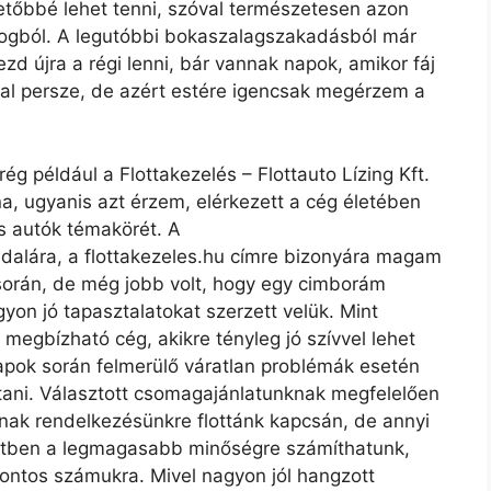
etőbbé lehet tenni, szóval természetesen azon
logból. A legutóbbi bokaszalagszakadásból már
d újra a régi lenni, bár vannak napok, amikor fáj
val persze, de azért estére igencsak megérzem a
g például a Flottakezelés – Flottauto Lízing Kft.
a, ugyanis azt érzem, elérkezett a cég életében
s autók témakörét. A
oldalára, a flottakezeles.hu címre bizonyára magam
során, de még jobb volt, hogy egy cimborám
yon jó tapasztalatokat szerzett velük. Mint
 megbízható cég, akikre tényleg jó szívvel lehet
napok során felmerülő váratlan problémák esetén
tani. Választott csomagajánlatunknak megfelelően
nak rendelkezésünkre flottánk kapcsán, de annyi
setben a legmagasabb minőségre számíthatunk,
fontos számukra. Mivel nagyon jól hangzott