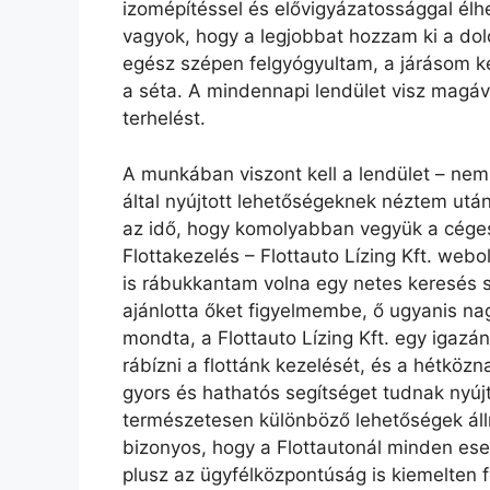
izomépítéssel és elővigyázatossággal élh
vagyok, hogy a legjobbat hozzam ki a do
egész szépen felgyógyultam, a járásom kez
a séta. A mindennapi lendület visz magá
terhelést.
A munkában viszont kell a lendület – nemré
által nyújtott lehetőségeknek néztem után
az idő, hogy komolyabban vegyük a cége
Flottakezelés – Flottauto Lízing Kft. web
is rábukkantam volna egy netes keresés 
ajánlotta őket figyelmembe, ő ugyanis nag
mondta, a Flottauto Lízing Kft. egy igazán
rábízni a flottánk kezelését, és a hétköz
gyors és hathatós segítséget tudnak nyúj
természetesen különböző lehetőségek áll
bizonyos, hogy a Flottautonál minden e
plusz az ügyfélközpontúság is kiemelten 