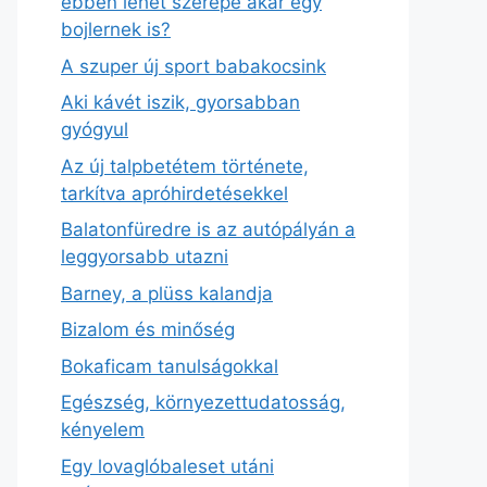
ebben lehet szerepe akár egy
bojlernek is?
A szuper új sport babakocsink
Aki kávét iszik, gyorsabban
gyógyul
Az új talpbetétem története,
tarkítva apróhirdetésekkel
Balatonfüredre is az autópályán a
leggyorsabb utazni
Barney, a plüss kalandja
Bizalom és minőség
Bokaficam tanulságokkal
Egészség, környezettudatosság,
kényelem
Egy lovaglóbaleset utáni