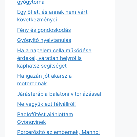
gyógytorna
Egy ötlet, és annak nem várt
következményei
Fény és gondoskodás
Gyógyító nyelvtanulás
Ha a napelem cella működése
érdekel, váratlan helyről is
kaphatsz segítséget
Ha igazán jót akarsz a
motorodnak
Járásterápia balatoni vitorlázással
Ne vegyük ezt félvállról!
Padlófűtést ajánlottam
Gyöngyinek
Porcerősítő az embernek, Mannol