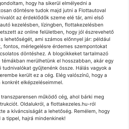
gondoltam, hogy ha sikerül elmélyedni a
osan döntésre tudok majd jutni a Flottautoval
ivalót az érdeklődők szeme elé tár, ami első
autó kezelésben, lízingben, flottakezelésben
szett az online felületben, hogy jól észrevehető
ozás lehetőségét, ami számos előnnyel jár: például
et, fontos, mérlegelésre érdemes szempontokat
csolatos döntéshez. A blogcikkeket tartalmazó
– témákban merülhetünk el hosszabban, akár egy
i tudnivalókat gyűjtenénk össze. Hálás vagyok a
erembe került ez a cég. Elég valószínű, hogy a
a konkrét elképzeléseimmel.
transzparensen működő cég, ahol bárki meg
rukciót. Oldalukról, a flottakezeles.hu-ról
ette a kíváncsiságát a lehetőség. Remélem, hogy
a tippel, hajrá mindenkinek!