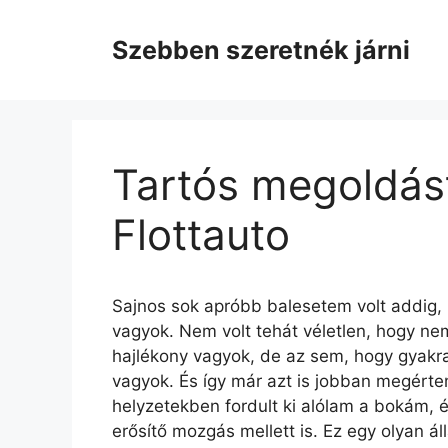
Kilépés
a
Szebben szeretnék járni
tartalomba
Tartós megoldást
Flottauto
Sajnos sok apróbb balesetem volt addig, m
vagyok. Nem volt tehát véletlen, hogy ne
hajlékony vagyok, de az sem, hogy gyakra
vagyok. És így már azt is jobban megért
helyzetekben fordult ki alólam a bokám, 
erősítő mozgás mellett is. Ez egy olyan ál