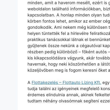
minden, amit a haverom mesélt, ezért is 
weboldalon található információkban, bizt
kapcsolatban. A honlap minden olyan tudn
körben fontos lehet, amikor az ember cég
gondolkodik. Ami nekem még különösen tet
helyen tüntették fel a hírlevélre feliratk
praktikus tanácsokkal látnak el bennünk
gyűjtenek össze nekünk a cégautóval kap
részben pedig különböző – főként autós 
kis kikapcsolódásra vágyunk, akár tovább
havernak, hogy neki köszönhetően a látót
közeljövőben meg is fogom keresni őket 
A
Flottakezelés – Flottauto Lízing Kft.
egy 
tudja találni az igényeinek megfelelő konst
érdemes elindulnia annak, akinek felkelt
tudtam néhány olvasómnak segíteni ezzel 