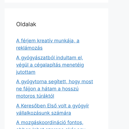
Oldalak
A férjem kreatív munkája, a
reklámozás
A gyógyászatból indultam el,
végül a cégalapítás menetéig
jutottam
A gyógytorna segített, hogy most
ne fájjon a hátam a hosszú
motoros túráktól
A Keresőben Első volt a gyógyír
vállalkozásunk számára
A mozgáskoordináció fontos,