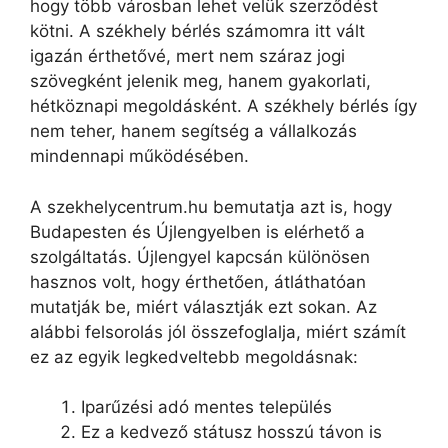
hogy több városban lehet velük szerződést
kötni. A székhely bérlés számomra itt vált
igazán érthetővé, mert nem száraz jogi
szövegként jelenik meg, hanem gyakorlati,
hétköznapi megoldásként. A székhely bérlés így
nem teher, hanem segítség a vállalkozás
mindennapi működésében.
A szekhelycentrum.hu bemutatja azt is, hogy
Budapesten és Újlengyelben is elérhető a
szolgáltatás. Újlengyel kapcsán különösen
hasznos volt, hogy érthetően, átláthatóan
mutatják be, miért választják ezt sokan. Az
alábbi felsorolás jól összefoglalja, miért számít
ez az egyik legkedveltebb megoldásnak:
Iparűzési adó mentes település
Ez a kedvező státusz hosszú távon is