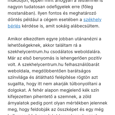
működjön, éppen mint ahogyan a testemnél is
nagyon tudatosan odefigyelek erre (főleg
mostanában). Ilyen fontos és meghatározó
döntés például a cégem esetében a
székhely
bérlés
kérdése is, amit sokáig alábecsültem.
Amikor elkezdtem egyre jobban utánanézni a
lehetőségeknek, akkor találtam rá a
szekhelycentrum.hu csodálatos weboldalára.
Már az első benyomás is lehengerlően pozitív
volt. A szekhelycentrum.hu felhasználóbarát
weboldala, megdöbbentően barátságos
színvilága és átlátható felépítése rögtön azt
sugallta, hogy itt nem akarják túlbonyolítani a
dolgokat. A fehér alapon megjelenő kék szín
kifejezetten pihentető a szemnek, a zöld
árnyalatok pedig pont olyan mértékben jelennek
meg, hogy feldobják az összképet és egy még