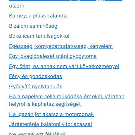
utazni
Barney, a plüss kalandja
Bizalom és minőség
Bokaficam tanulságokkal
Egészség, környezettudatosság, kényelem
Egy lovaglóbaleset utáni gyógytorna
Egy ötlet, és annak nem várt következményei
Fény és gondoskodás
Gyógyító nyelvtanulás
Ha a napelem cella működése érdekel, váratlan
helyről is kaphatsz segítséget
Ha igazán jót akarsz a motorodnak
Járásterápia balatoni vitorlázással
Ne vegyük ezt félvállról!