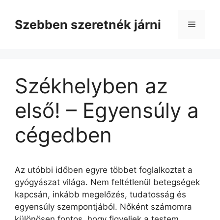
Kilépés
a
Szebben szeretnék járni
Menü
tartalomba
Székhelyben az
első! – Egyensúly a
cégedben
Az utóbbi időben egyre többet foglalkoztat a
gyógyászat világa. Nem feltétlenül betegségek
kapcsán, inkább megelőzés, tudatosság és
egyensúly szempontjából. Nőként számomra
különösen fontos, hogy figyeljek a testem