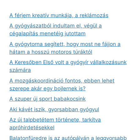
A férjem kreatív munkája, a reklámozás
A gyógyászatból indultam el, végül a
cégalapítás menetéig jutottam
A gyógytorna segített, hogy most ne fájjon a
hátam a hosszú motoros túráktól
A Keresőben Első volt a gyógyír vállalkozásunk
számára
A mozgáskoordináció fontos, ebben lehet
szerepe akár egy bojlernek is?
A szuper új sport babakocsink
Aki kávét iszik, gyorsabban gyógyul
Az új talpbetétem története, tarkítva
apróhirdetésekkel
Balatonfüredre is az autópályán a leggyorsabb