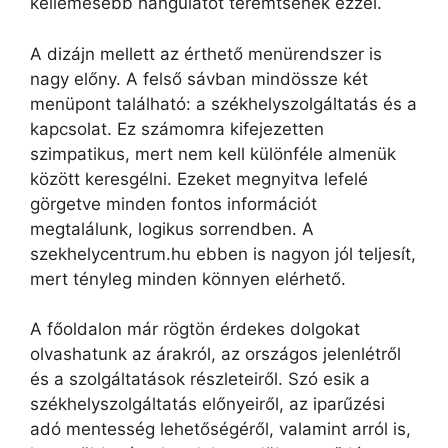
kellemesebb hangulatot teremtsenek ezzel.
A dizájn mellett az érthető menürendszer is
nagy előny. A felső sávban mindössze két
menüpont található: a székhelyszolgáltatás és a
kapcsolat. Ez számomra kifejezetten
szimpatikus, mert nem kell különféle almenük
között keresgélni. Ezeket megnyitva lefelé
görgetve minden fontos információt
megtalálunk, logikus sorrendben. A
szekhelycentrum.hu ebben is nagyon jól teljesít,
mert tényleg minden könnyen elérhető.
A főoldalon már rögtön érdekes dolgokat
olvashatunk az árakról, az országos jelenlétről
és a szolgáltatások részleteiről. Szó esik a
székhelyszolgáltatás előnyeiről, az iparűzési
adó mentesség lehetőségéről, valamint arról is,