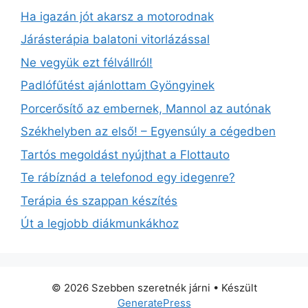
Ha igazán jót akarsz a motorodnak
Járásterápia balatoni vitorlázással
Ne vegyük ezt félvállról!
Padlófűtést ajánlottam Gyöngyinek
Porcerősítő az embernek, Mannol az autónak
Székhelyben az első! – Egyensúly a cégedben
Tartós megoldást nyújthat a Flottauto
Te rábíznád a telefonod egy idegenre?
Terápia és szappan készítés
Út a legjobb diákmunkákhoz
© 2026 Szebben szeretnék járni
• Készült
GeneratePress