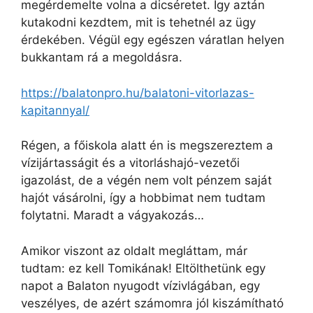
megérdemelte volna a dicséretet. Így aztán
kutakodni kezdtem, mit is tehetnél az ügy
érdekében. Végül egy egészen váratlan helyen
bukkantam rá a megoldásra.
https://balatonpro.hu/balatoni-vitorlazas-
kapitannyal/
Régen, a főiskola alatt én is megszereztem a
vízijártasságit és a vitorláshajó-vezetői
igazolást, de a végén nem volt pénzem saját
hajót vásárolni, így a hobbimat nem tudtam
folytatni. Maradt a vágyakozás…
Amikor viszont az oldalt megláttam, már
tudtam: ez kell Tomikának! Eltölthetünk egy
napot a Balaton nyugodt vízivlágában, egy
veszélyes, de azért számomra jól kiszámítható