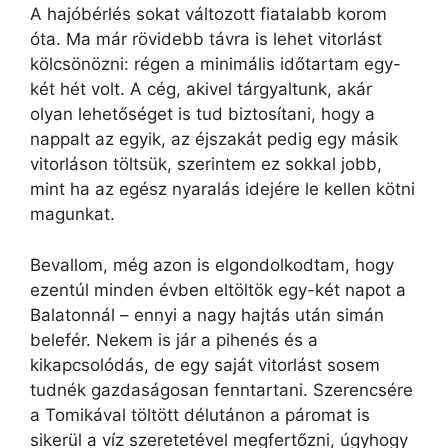
A hajóbérlés sokat változott fiatalabb korom
óta. Ma már rövidebb távra is lehet vitorlást
kölcsönözni: régen a minimális időtartam egy-
két hét volt. A cég, akivel tárgyaltunk, akár
olyan lehetőséget is tud biztosítani, hogy a
nappalt az egyik, az éjszakát pedig egy másik
vitorláson töltsük, szerintem ez sokkal jobb,
mint ha az egész nyaralás idejére le kellen kötni
magunkat.
Bevallom, még azon is elgondolkodtam, hogy
ezentúl minden évben eltöltök egy-két napot a
Balatonnál – ennyi a nagy hajtás után simán
belefér. Nekem is jár a pihenés és a
kikapcsolódás, de egy saját vitorlást sosem
tudnék gazdaságosan fenntartani. Szerencsére
a Tomikával töltött délutánon a páromat is
sikerül a víz szeretetével megfertőzni, úgyhogy