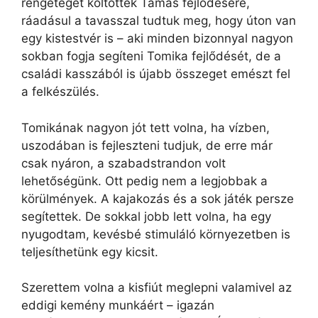
rengeteget költöttek Tamás fejlődésére,
ráadásul a tavasszal tudtuk meg, hogy úton van
egy kistestvér is – aki minden bizonnyal nagyon
sokban fogja segíteni Tomika fejlődését, de a
családi kasszából is újabb összeget emészt fel
a felkészülés.
Tomikának nagyon jót tett volna, ha vízben,
uszodában is fejleszteni tudjuk, de erre már
csak nyáron, a szabadstrandon volt
lehetőségünk. Ott pedig nem a legjobbak a
körülmények. A kajakozás és a sok játék persze
segítettek. De sokkal jobb lett volna, ha egy
nyugodtam, kevésbé stimuláló környezetben is
teljesíthetünk egy kicsit.
Szerettem volna a kisfiút meglepni valamivel az
eddigi kemény munkáért – igazán