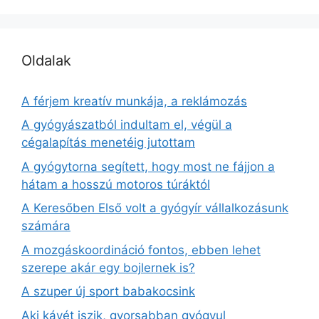
Oldalak
A férjem kreatív munkája, a reklámozás
A gyógyászatból indultam el, végül a
cégalapítás menetéig jutottam
A gyógytorna segített, hogy most ne fájjon a
hátam a hosszú motoros túráktól
A Keresőben Első volt a gyógyír vállalkozásunk
számára
A mozgáskoordináció fontos, ebben lehet
szerepe akár egy bojlernek is?
A szuper új sport babakocsink
Aki kávét iszik, gyorsabban gyógyul