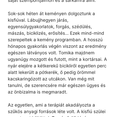
saját szempontjaimon és a sarkamra állni.
Sok-sok héten át keményen dolgoztunk a
kisfiúval. Lábujjhegyen járás,
egyensúlygyakorlatok, forgás, szédülés,
mászás, biciklizés, erősítés… Ezek mind-mind
szerepeltek a kemény programban. A hosszú
hónapos gyakorlás végén viszont az eredmény
egészen látványos volt. Tomika majdnem
ugyanúgy mozgott és futott, mint a kortársai. A
nyár elejére a kétkerekű bicikliről egyetlen perc
alatt lekerült a pótkerék, ő pedig örömmel
kacskaringózott az utcákon. Van még mit
tanulni, de szerencsére már egészen ügyes és
az önbizalma is megmaradt.
Az egyetlen, ami a terápiát akadályozta a
szűkös anyagi források léte volt. A kisfiú szülei