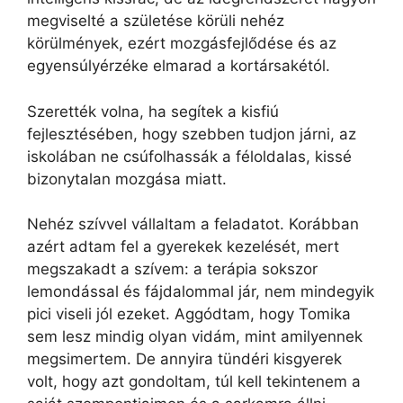
megviselté a születése körüli nehéz
körülmények, ezért mozgásfejlődése és az
egyensúlyérzéke elmarad a kortársakétól.
Szerették volna, ha segítek a kisfiú
fejlesztésében, hogy szebben tudjon járni, az
iskolában ne csúfolhassák a féloldalas, kissé
bizonytalan mozgása miatt.
Nehéz szívvel vállaltam a feladatot. Korábban
azért adtam fel a gyerekek kezelését, mert
megszakadt a szívem: a terápia sokszor
lemondással és fájdalommal jár, nem mindegyik
pici viseli jól ezeket. Aggódtam, hogy Tomika
sem lesz mindig olyan vidám, mint amilyennek
megsimertem. De annyira tündéri kisgyerek
volt, hogy azt gondoltam, túl kell tekintenem a