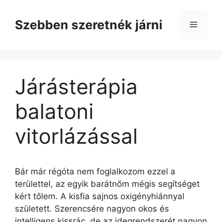
Kilépés
a
Szebben szeretnék járni
Menü
tartalomba
Járásterápia
balatoni
vitorlázással
Bár már régóta nem foglalkozom ezzel a
területtel, az egyik barátnőm mégis segítséget
kért tőlem. A kisfia sajnos oxigényhiánnyal
született. Szerencsére nagyon okos és
intelligens kissrác, de az idegrendszerét nagyon