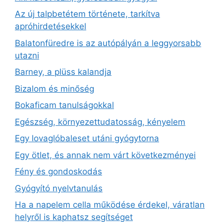
Az új talpbetétem története, tarkítva
apróhirdetésekkel
Balatonfüredre is az autópályán a leggyorsabb
utazni
Barney, a plüss kalandja
Bizalom és minőség
Bokaficam tanulságokkal
Egészség, környezettudatosság, kényelem
Egy lovaglóbaleset utáni gyógytorna
Egy ötlet, és annak nem várt következményei
Fény és gondoskodás
Gyógyító nyelvtanulás
Ha a napelem cella működése érdekel, váratlan
helyről is kaphatsz segítséget