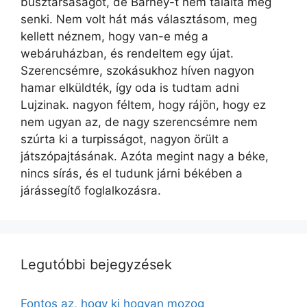
busztársaságot, de Barney-t nem találta meg
senki. Nem volt hát más választásom, meg
kellett néznem, hogy van-e még a
webáruházban, és rendeltem egy újat.
Szerencsémre, szokásukhoz híven nagyon
hamar elküldték, így oda is tudtam adni
Lujzinak. nagyon féltem, hogy rájön, hogy ez
nem ugyan az, de nagy szerencsémre nem
szúrta ki a turpisságot, nagyon örült a
játszópajtásának. Azóta megint nagy a béke,
nincs sírás, és el tudunk járni békében a
járássegítő foglalkozásra.
Legutóbbi bejegyzések
Fontos az, hogy ki hogyan mozog