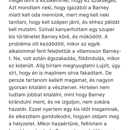
megértetni a kicsikémmel, hogy ez szükséges.
Azt mondtam neki, hogy igazából a Barney
miatt kell oda mennünk, mert meg kell neki
tanítani, hogy kell szépen járni, és ehhez példát
kell mutatni. Szóval kanyarítottam egy szuper
kis történetet Barney köré, és működött. A
probléma ott kezdődött, mikor az egyik
alkalommal fent felejtettük a villamoson Barney-
t. Na, volt aztán égszakadás, földindulás, mikor
ez kiderült. Alig bírtam megnyugtatni Lujzit, úgy
sírt, hogy én is majdnem sírva fakadtam. De
persze tartanom kellett magamat, és nagyon
gyorsan kitalálni a vésztervet. Hirtelen nem
tudtam jobbat kitalálni, mint hogy Barney
kirándulni ment, és ne izguljon, nem sokára
hazatér. Ezzel nyertem egy kis időt magamnak,
és elkezdtem gondolkodni, hogyan oldjam meg
a helyzetet. Mikor hazaértünk, felhívtam a