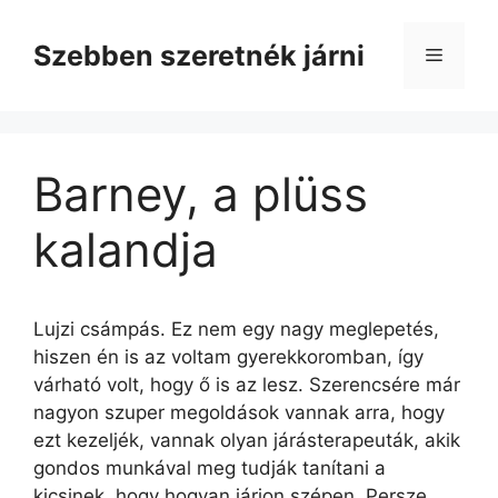
Kilépés
a
Szebben szeretnék járni
Menü
tartalomba
Barney, a plüss
kalandja
Lujzi csámpás. Ez nem egy nagy meglepetés,
hiszen én is az voltam gyerekkoromban, így
várható volt, hogy ő is az lesz. Szerencsére már
nagyon szuper megoldások vannak arra, hogy
ezt kezeljék, vannak olyan járásterapeuták, akik
gondos munkával meg tudják tanítani a
kicsinek, hogy hogyan járjon szépen. Persze,