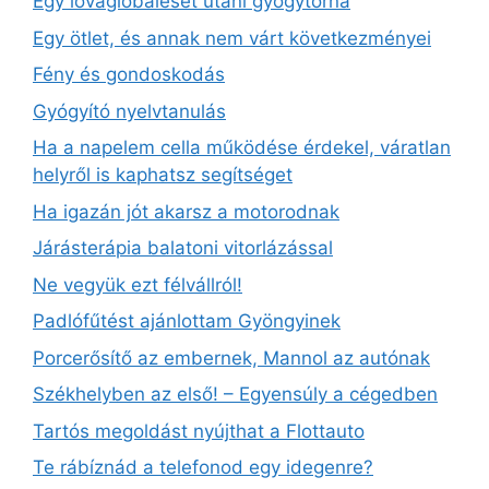
Egy lovaglóbaleset utáni gyógytorna
Egy ötlet, és annak nem várt következményei
Fény és gondoskodás
Gyógyító nyelvtanulás
Ha a napelem cella működése érdekel, váratlan
helyről is kaphatsz segítséget
Ha igazán jót akarsz a motorodnak
Járásterápia balatoni vitorlázással
Ne vegyük ezt félvállról!
Padlófűtést ajánlottam Gyöngyinek
Porcerősítő az embernek, Mannol az autónak
Székhelyben az első! – Egyensúly a cégedben
Tartós megoldást nyújthat a Flottauto
Te rábíznád a telefonod egy idegenre?