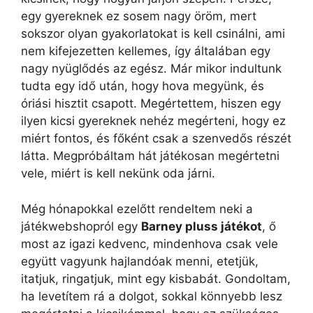
egy gyereknek ez sosem nagy öröm, mert
sokszor olyan gyakorlatokat is kell csinálni, ami
nem kifejezetten kellemes, így általában egy
nagy nyüglődés az egész. Már mikor indultunk
tudta egy idő után, hogy hova megyünk, és
óriási hisztit csapott. Megértettem, hiszen egy
ilyen kicsi gyereknek nehéz megérteni, hogy ez
miért fontos, és főként csak a szenvedős részét
látta. Megpróbáltam hát játékosan megértetni
vele, miért is kell nekünk oda járni.
Még hónapokkal ezelőtt rendeltem neki a
játékwebshopról egy
Barney pluss játékot
, ő
most az igazi kedvenc, mindenhova csak vele
együtt vagyunk hajlandóak menni, etetjük,
itatjuk, ringatjuk, mint egy kisbabát. Gondoltam,
ha levetítem rá a dolgot, sokkal könnyebb lesz