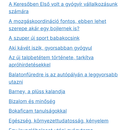
A Keresőben Első volt a gyógyír vállalkozásunk
számára
A mozgáskoordináció fontos, ebben lehet
szerepe akár egy bojlernek is?
A szuper új sport babakocsink
Aki kávét iszik, gyorsabban gyógyul
Az új talpbetétem története, tarkítva
apróhirdetésekkel
Balatonfüredre is az autópályán a leggyorsabb
utazni
Barney, a plüss kalandja
Bizalom és minőség
Bokaficam tanulságokkal
Egészség, környezettudatosság, kényelem