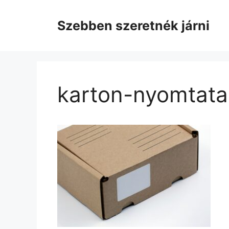
Kilépés
a
Szebben szeretnék járni
tartalomba
karton-nyomtata