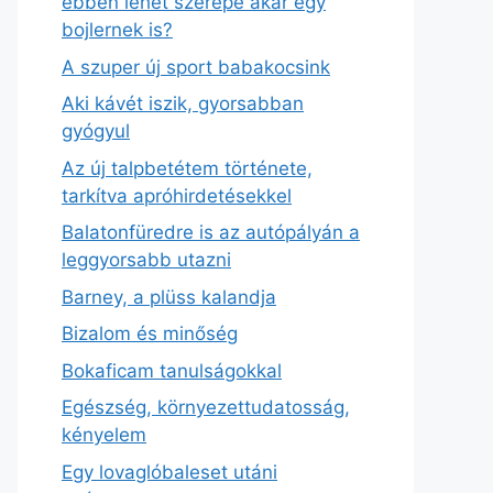
ebben lehet szerepe akár egy
bojlernek is?
A szuper új sport babakocsink
Aki kávét iszik, gyorsabban
gyógyul
Az új talpbetétem története,
tarkítva apróhirdetésekkel
Balatonfüredre is az autópályán a
leggyorsabb utazni
Barney, a plüss kalandja
Bizalom és minőség
Bokaficam tanulságokkal
Egészség, környezettudatosság,
kényelem
Egy lovaglóbaleset utáni