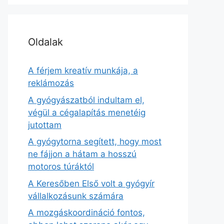
Oldalak
A férjem kreatív munkája, a
reklámozás
A gyógyászatból indultam el,
végül a cégalapítás menetéig
jutottam
A gyógytorna segített, hogy most
ne fájjon a hátam a hosszú
motoros túráktól
A Keresőben Első volt a gyógyír
vállalkozásunk számára
A mozgáskoordináció fontos,