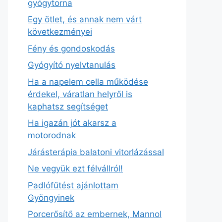
gyógytorna
Egy ötlet, és annak nem várt
következményei
Fény és gondoskodás
Gyógyító nyelvtanulás
Ha a napelem cella működése
érdekel, váratlan helyről is
kaphatsz segítséget
Ha igazán jót akarsz a
motorodnak
Járásterápia balatoni vitorlázással
Ne vegyük ezt félvállról!
Padlófűtést ajánlottam
Gyöngyinek
Porcerősítő az embernek, Mannol